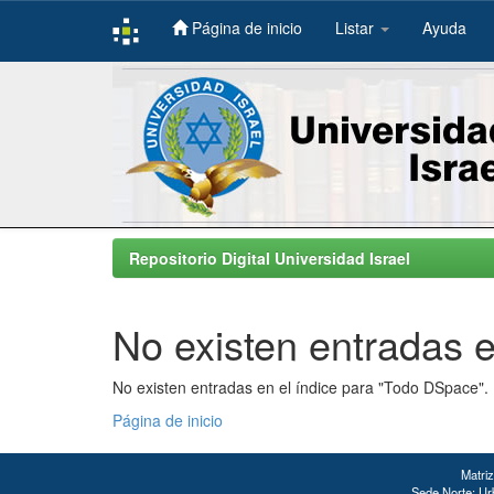
Página de inicio
Listar
Ayuda
Skip
navigation
Repositorio Digital Universidad Israel
No existen entradas e
No existen entradas en el índice para "Todo DSpace".
Página de inicio
Matriz
Sede Norte: Urb