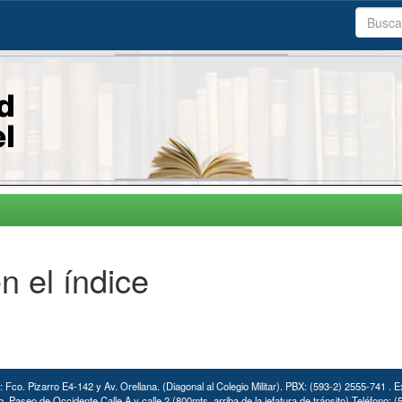
n el índice
: Fco. Pizarro E4-142 y Av. Orellana. (Diagonal al Colegio Militar). PBX: (593-2) 2555-741 . E
. Paseo de Occidente Calle A y calle 2 (800mts. arriba de la jefatura de tránsito) Teléfono: 