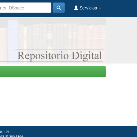
Servicios
xt. 124
(593-2) 380 3804