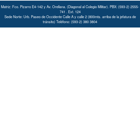
Matriz: Fco. Pizarro E4-142 y Av. Orellana. (Diagonal al Colegio Militar). PBX: (593-2) 2555-
741 . Ext. 124
Sede Norte: Urb. Paseo de Occidente Calle A y calle 2 (800mts. arriba de la jefatura de
tránsito) Teléfono: (593-2) 380 3804