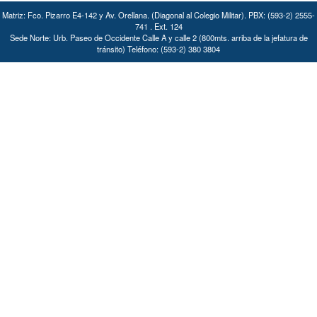
Matriz: Fco. Pizarro E4-142 y Av. Orellana. (Diagonal al Colegio Militar). PBX: (593-2) 2555-
741 . Ext. 124
Sede Norte: Urb. Paseo de Occidente Calle A y calle 2 (800mts. arriba de la jefatura de
tránsito) Teléfono: (593-2) 380 3804