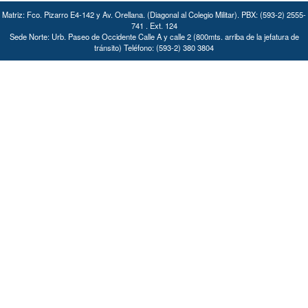
Matriz: Fco. Pizarro E4-142 y Av. Orellana. (Diagonal al Colegio Militar). PBX: (593-2) 2555-
741 . Ext. 124
Sede Norte: Urb. Paseo de Occidente Calle A y calle 2 (800mts. arriba de la jefatura de
tránsito) Teléfono: (593-2) 380 3804