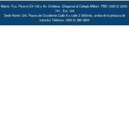
Matriz: Fco. Pizarro E4-142 y Av. Orellana. (Diagonal al Colegio Militar). PBX: (593-2) 2555-
741 . Ext. 124
Sede Norte: Urb. Paseo de Occidente Calle A y calle 2 (800mts. arriba de la jefatura de
tránsito) Teléfono: (593-2) 380 3804