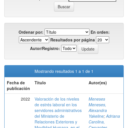
Ordenar por:
En orden:
Resultados por página
Autor/Registro:
Mostrando resultados 1 a 1 de 1
Fecha de
Título
Autor(es)
publicación
2022
Valoración de los niveles
Meneses
de estrés laboral en los
Meneses,
servidores administrativos
Alexandra
del Ministerio de
Yakeline
;
Adriana
Relaciones Exteriores y
Carolina,
Movilidad Humana, en el
Cervantes