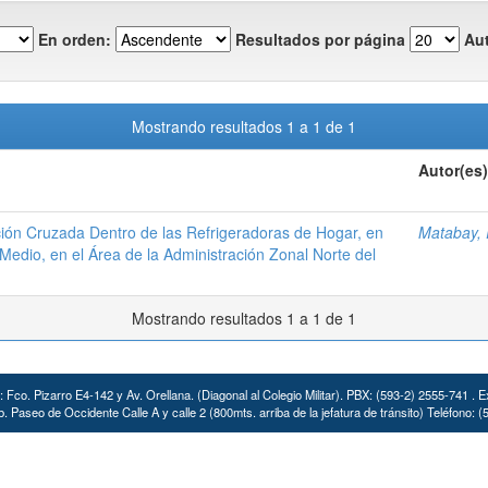
En orden:
Resultados por página
Aut
Mostrando resultados 1 a 1 de 1
Autor(es)
ción Cruzada Dentro de las Refrigeradoras de Hogar, en
Matabay, 
Medio, en el Área de la Administración Zonal Norte del
Mostrando resultados 1 a 1 de 1
: Fco. Pizarro E4-142 y Av. Orellana. (Diagonal al Colegio Militar). PBX: (593-2) 2555-741 . E
. Paseo de Occidente Calle A y calle 2 (800mts. arriba de la jefatura de tránsito) Teléfono: 