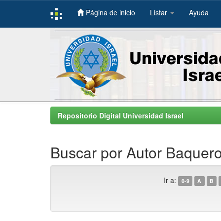
Página de inicio
Listar
Ayuda
Skip
navigation
Repositorio Digital Universidad Israel
Buscar por Autor Baquero
Ir a:
0-9
A
B