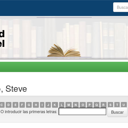
, Steve
C
D
E
F
G
H
I
J
K
L
M
N
O
P
Q
R
S
T
U
O introducir las primeras letras: