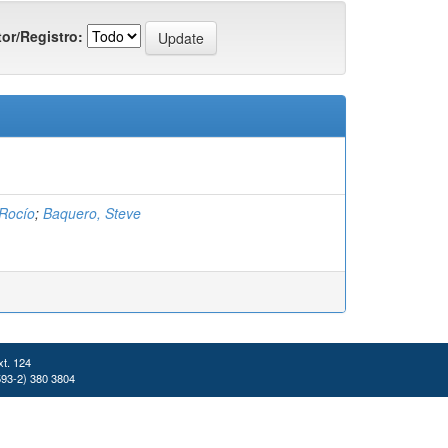
or/Registro:
Rocío
;
Baquero, Steve
xt. 124
(593-2) 380 3804