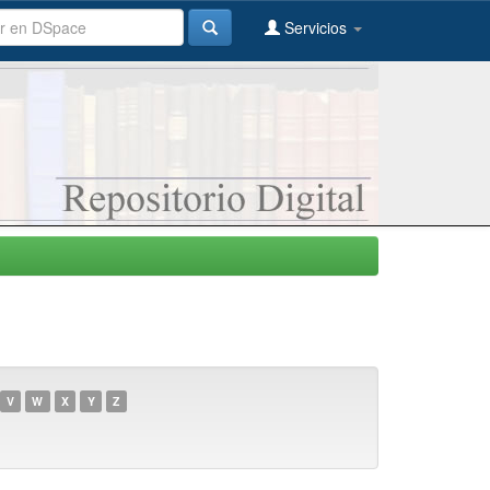
Servicios
V
W
X
Y
Z