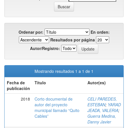
Ordenar por:
En orden:
Resultados por página
Autor/Registro:
Mostrando resultados 1 a 1 de 1
Fecha de
Título
Autor(es)
publicación
2018
Corto documental de
CELI PAREDES,
autor del proyecto
ESTEBAN
;
YARAD
municipal llamado “Quito
JEADA, VALERIA
;
Cables”
Guerra Medina,
Danny Javier