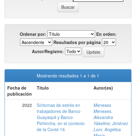
Ordenar por:
En orden:
Resultados por página
Autor/Registro:
Mostrando resultados 1 a 1 de 1
Fecha de
Título
Autor(es)
publicación
2022
Síntomas de estrés en
Meneses
trabajadores de Banco
Meneses,
Guayaquil y Banco
Alexandra
Pichincha, en el contexto
Yakeline
;
Jiménez
de la Covid-19.
Loor, Angélica
María