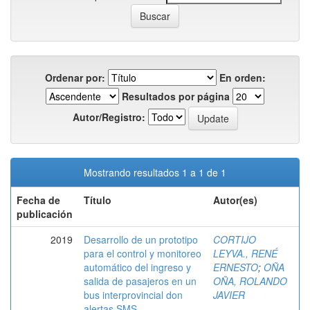
Ordenar por:
En orden:
Resultados por página
Autor/Registro:
Mostrando resultados 1 a 1 de 1
Fecha de
Título
Autor(es)
publicación
2019
Desarrollo de un prototipo
CORTIJO
para el control y monitoreo
LEYVA., RENÉ
automático del ingreso y
ERNESTO
;
OÑA
salida de pasajeros en un
OÑA, ROLANDO
bus interprovincial don
JAVIER
alertas SMS