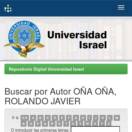
Skip
navigation
Repositorio Digital Universidad Israel
Buscar por Autor OÑA OÑA,
ROLANDO JAVIER
Ir a:
0-9
A
B
C
D
E
F
G
H
I
J
K
L
M
N
O
P
Q
R
S
T
U
V
W
X
Y
Z
O introducir las primeras letras: