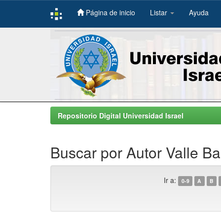
Página de inicio
Listar
Ayuda
Skip
navigation
Repositorio Digital Universidad Israel
Buscar por Autor Valle B
Ir a:
0-9
A
B