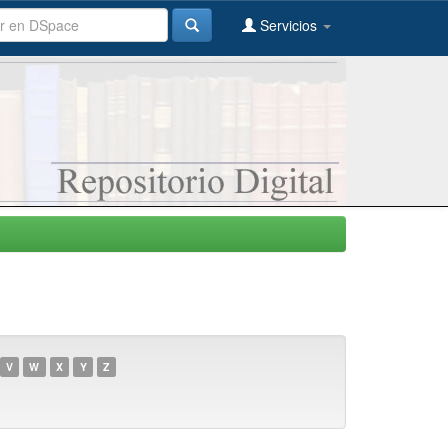
Servicios
V
W
X
Y
Z