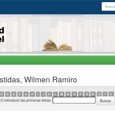
astidas, Wilmen Ramiro
C
D
E
F
G
H
I
J
K
L
M
N
O
P
Q
R
S
T
U
O introducir las primeras letras: