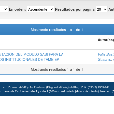
En orden:
Resultados por página
Aut
Mostrando resultados 1 a 1 de 1
Autor(es)
NTACIÓN DEL MODULO SASI PARA LA
Valle Bas
OS INSTITUCIONALES DE TAME EP.
Gustavo
;
Mostrando resultados 1 a 1 de 1
: Fco. Pizarro E4-142 y Av. Orellana. (Diagonal al Colegio Militar). PBX: (593-2) 2555-741 . E
. Paseo de Occidente Calle A y calle 2 (800mts. arriba de la jefatura de tránsito) Teléfono: 