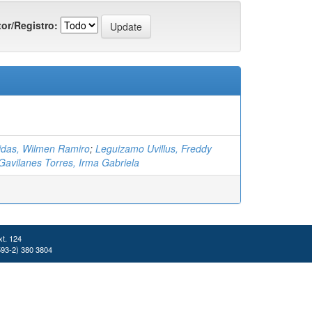
or/Registro:
tidas, Wilmen Ramiro
;
Leguizamo Uvillus, Freddy
Gavilanes Torres, Irma Gabriela
xt. 124
(593-2) 380 3804