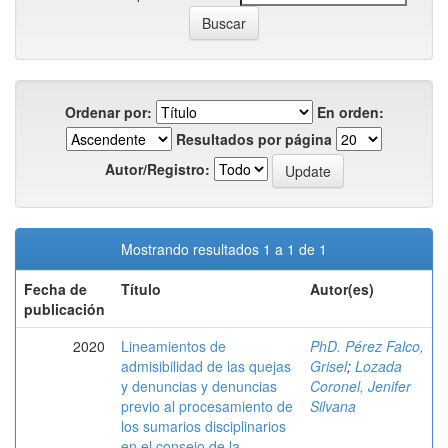
Ordenar por:
En orden:
Resultados por página
Autor/Registro:
Mostrando resultados 1 a 1 de 1
Fecha de
Título
Autor(es)
publicación
2020
Lineamientos de
PhD. Pérez Falco,
admisibilidad de las quejas
Grisel
;
Lozada
y denuncias y denuncias
Coronel, Jenifer
previo al procesamiento de
Silvana
los sumarios disciplinarios
en el consejo de la