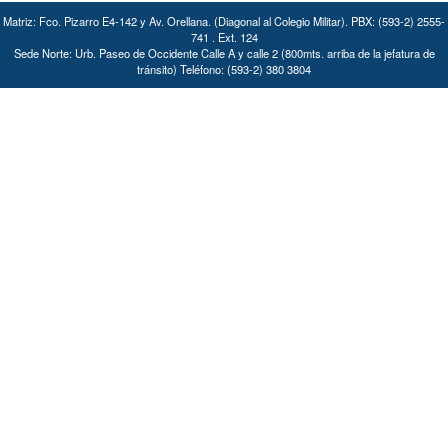
Matriz: Fco. Pizarro E4-142 y Av. Orellana. (Diagonal al Colegio Militar). PBX: (593-2) 2555-
741 . Ext. 124
Sede Norte: Urb. Paseo de Occidente Calle A y calle 2 (800mts. arriba de la jefatura de
tránsito) Teléfono: (593-2) 380 3804