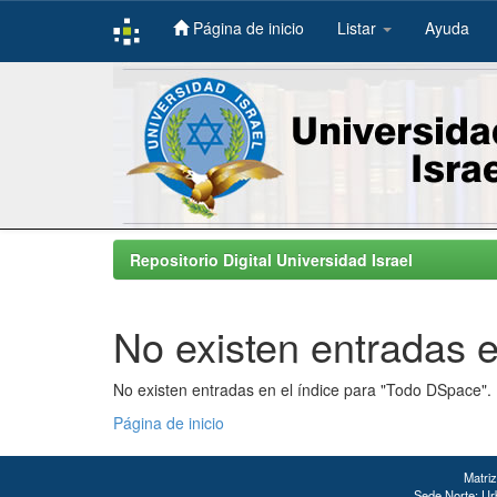
Página de inicio
Listar
Ayuda
Skip
navigation
Repositorio Digital Universidad Israel
No existen entradas e
No existen entradas en el índice para "Todo DSpace".
Página de inicio
Matriz
Sede Norte: Urb