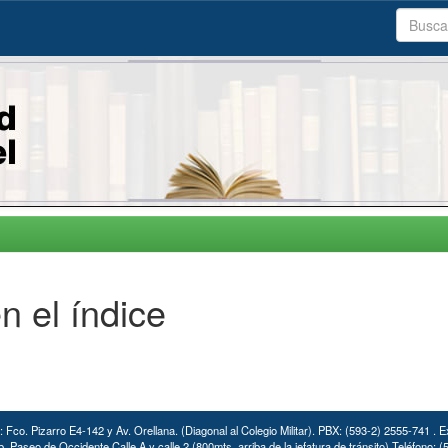
n el índice
: Fco. Pizarro E4-142 y Av. Orellana. (Diagonal al Colegio Militar). PBX: (593-2) 2555-741 . E
. Paseo de Occidente Calle A y calle 2 (800mts. arriba de la jefatura de tránsito) Teléfono: 