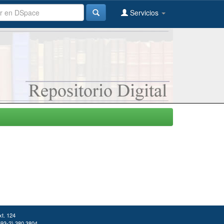
Servicios
xt. 124
(593-2) 380 3804