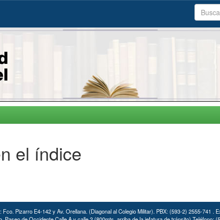
n el índice
: Fco. Pizarro E4-142 y Av. Orellana. (Diagonal al Colegio Militar). PBX: (593-2) 2555-741 . E
. Paseo de Occidente Calle A y calle 2 (800mts. arriba de la jefatura de tránsito) Teléfono: 