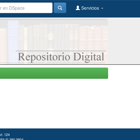
Servicios
xt. 124
(593-2) 380 3804