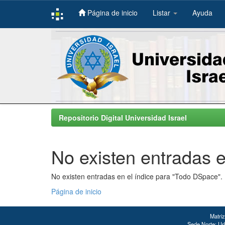
Página de inicio
Listar
Ayuda
Skip
navigation
Repositorio Digital Universidad Israel
No existen entradas e
No existen entradas en el índice para "Todo DSpace".
Página de inicio
Matriz
Sede Norte: Urb