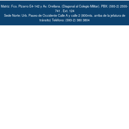
Matriz: Fco. Pizarro E4-142 y Av. Orellana. (Diagonal al Colegio Militar). PBX: (593-2) 2555-
741 . Ext. 124
Sede Norte: Urb. Paseo de Occidente Calle A y calle 2 (800mts. arriba de la jefatura de
tránsito) Teléfono: (593-2) 380 3804