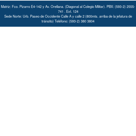
Matriz: Fco. Pizarro E4-142 y Av. Orellana. (Diagonal al Colegio Militar). PBX: (593-2) 2555-
741 . Ext. 124
Sede Norte: Urb. Paseo de Occidente Calle A y calle 2 (800mts. arriba de la jefatura de
tránsito) Teléfono: (593-2) 380 3804