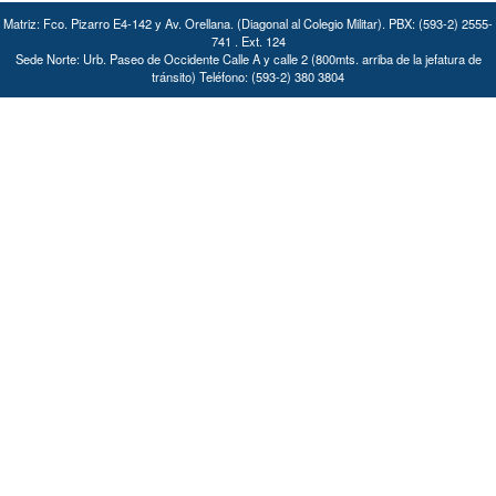
Matriz: Fco. Pizarro E4-142 y Av. Orellana. (Diagonal al Colegio Militar). PBX: (593-2) 2555-
741 . Ext. 124
Sede Norte: Urb. Paseo de Occidente Calle A y calle 2 (800mts. arriba de la jefatura de
tránsito) Teléfono: (593-2) 380 3804