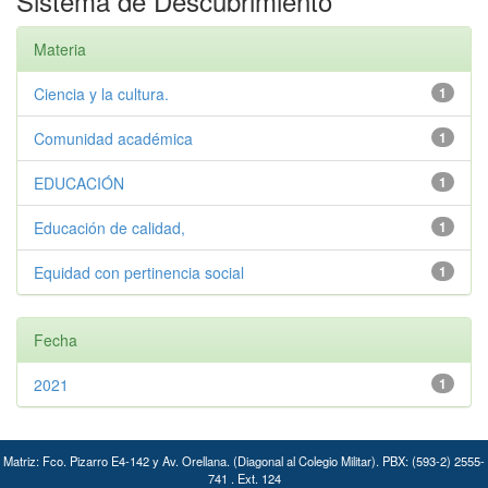
Sistema de Descubrimiento
Materia
Ciencia y la cultura.
1
Comunidad académica
1
EDUCACIÓN
1
Educación de calidad,
1
Equidad con pertinencia social
1
Fecha
2021
1
Matriz: Fco. Pizarro E4-142 y Av. Orellana. (Diagonal al Colegio Militar). PBX: (593-2) 2555-
741 . Ext. 124