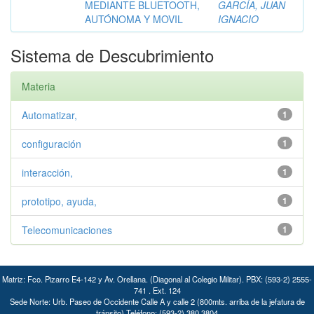
MEDIANTE BLUETOOTH,
GARCÍA, JUAN
AUTÓNOMA Y MOVIL
IGNACIO
Sistema de Descubrimiento
Materia
Automatizar,
1
configuración
1
interacción,
1
prototipo, ayuda,
1
Telecomunicaciones
1
Matriz: Fco. Pizarro E4-142 y Av. Orellana. (Diagonal al Colegio Militar). PBX: (593-2) 2555-
741 . Ext. 124
Sede Norte: Urb. Paseo de Occidente Calle A y calle 2 (800mts. arriba de la jefatura de
tránsito) Teléfono: (593-2) 380 3804