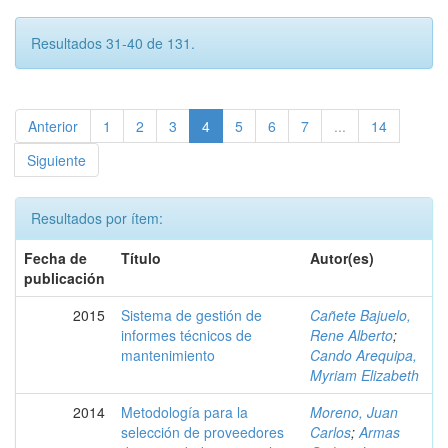
Resultados 31-40 de 131.
Anterior
1
2
3
4
5
6
7
...
14
Siguiente
Resultados por ítem:
Fecha de
Título
Autor(es)
publicación
2015
Sistema de gestión de
Cañete Bajuelo,
informes técnicos de
Rene Alberto
;
mantenimiento
Cando Arequipa,
Myriam Elizabeth
2014
Metodología para la
Moreno, Juan
selección de proveedores
Carlos
;
Armas