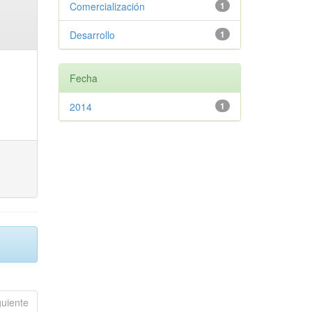
Comercialización
1
Desarrollo
1
Fecha
2014
1
guiente