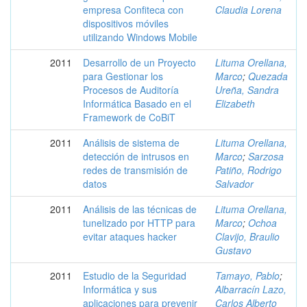
empresa Confiteca con
Claudia Lorena
dispositivos móviles
utilizando Windows Mobile
2011
Desarrollo de un Proyecto
Lituma Orellana,
para Gestionar los
Marco
;
Quezada
Procesos de Auditoría
Ureña, Sandra
Informática Basado en el
Elizabeth
Framework de CoBiT
2011
Análisis de sistema de
Lituma Orellana,
detección de intrusos en
Marco
;
Sarzosa
redes de transmisión de
Patiño, Rodrigo
datos
Salvador
2011
Análisis de las técnicas de
Lituma Orellana,
tunelizado por HTTP para
Marco
;
Ochoa
evitar ataques hacker
Clavijo, Braulio
Gustavo
2011
Estudio de la Seguridad
Tamayo, Pablo
;
Informática y sus
Albarracín Lazo,
aplicaciones para prevenir
Carlos Alberto