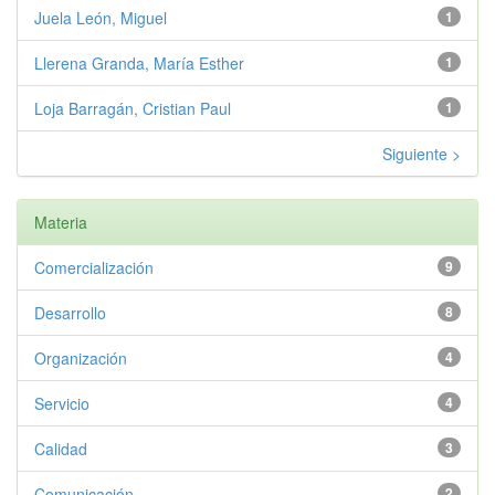
Juela León, Miguel
1
Llerena Granda, María Esther
1
Loja Barragán, Cristian Paul
1
Siguiente >
Materia
Comercialización
9
Desarrollo
8
Organización
4
Servicio
4
Calidad
3
Comunicación
2