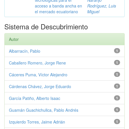
tecnológicas para el
Naranjo
acceso a banda ancha en
Rodríguez, Luis
el mercado ecuatoriano
Miguel
Sistema de Descubrimiento
Autor
Albarracín, Pablo
1
Caballero Romero, Jorge Rene
1
Cáceres Puma, Víctor Alejandro
1
Cárdenas Chávez, Jorge Eduardo
1
García Patiño, Alberto Isaac
1
Guamán Guachichullca, Pablo Andrés
1
Izquierdo Torres, Jaime Adrián
1