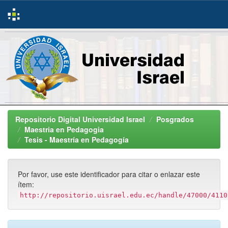
Skip
navigation
Repositorio Digital Universidad Israel
Posgrados
Maestria en Pedagogia
Tesis - Maestría en Pedagogía
Por favor, use este identificador para citar o enlazar este
ítem:
http://repositorio.uisrael.edu.ec/handle/47000/4110