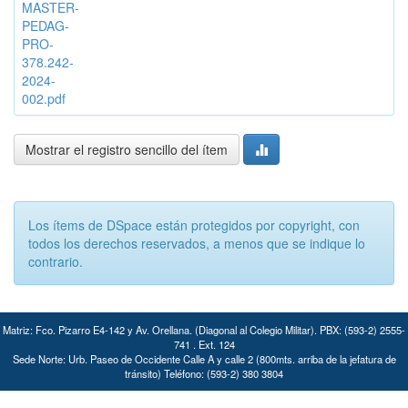
MASTER-
PEDAG-
PRO-
378.242-
2024-
002.pdf
Mostrar el registro sencillo del ítem
Los ítems de DSpace están protegidos por copyright, con
todos los derechos reservados, a menos que se indique lo
contrario.
Matriz: Fco. Pizarro E4-142 y Av. Orellana. (Diagonal al Colegio Militar). PBX: (593-2) 2555-
741 . Ext. 124
Sede Norte: Urb. Paseo de Occidente Calle A y calle 2 (800mts. arriba de la jefatura de
tránsito) Teléfono: (593-2) 380 3804