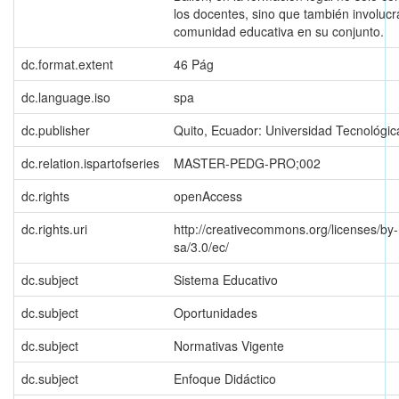
los docentes, sino que también involucr
comunidad educativa en su conjunto.
dc.format.extent
46 Pág
dc.language.iso
spa
dc.publisher
Quito, Ecuador: Universidad Tecnológica
dc.relation.ispartofseries
MASTER-PEDG-PRO;002
dc.rights
openAccess
dc.rights.uri
http://creativecommons.org/licenses/by-
sa/3.0/ec/
dc.subject
Sistema Educativo
dc.subject
Oportunidades
dc.subject
Normativas Vigente
dc.subject
Enfoque Didáctico