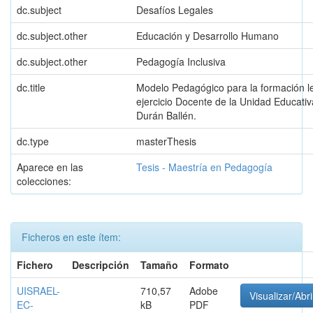
dc.subject
Desafíos Legales
dc.subject.other
Educación y Desarrollo Humano
dc.subject.other
Pedagogía Inclusiva
dc.title
Modelo Pedagógico para la formación le
ejercicio Docente de la Unidad Educativ
Durán Ballén.
dc.type
masterThesis
Aparece en las
Tesis - Maestría en Pedagogía
colecciones:
Ficheros en este ítem:
Fichero
Descripción
Tamaño
Formato
UISRAEL-
710,57
Adobe
Visualizar/Abri
EC-
kB
PDF