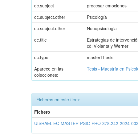
dc.subject
procesar emociones
dc.subject.other
Psicología
dc.subject.other
Neuopsicologia
dc.title
Estrategias de intervenció
cdi Violanta y Werner
dc.type
masterThesis
Aparece en las
Tesis - Maestría en Psico
colecciones:
Ficheros en este ítem:
Fichero
UISRAEL-EC-MASTER-PSIC-PRO-378.242-2024-003