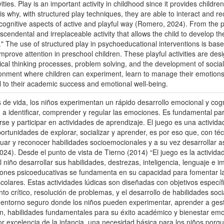
vities. Play is an important activity in childhood since it provides childre
 is why, with structured play techniques, they are able to interact and r
ognitive aspects of active and playful way (Romero, 2024). From the po
cendental and irreplaceable activity that allows the child to develop their 
 The use of structured play in psychoeducational interventions is based
mprove attention in preschool children. These playful activities are desi
tical thinking processes, problem solving, and the development of social
ronment where children can experiment, learn to manage their emotions,
cal to their academic success and emotional well-being.
 de vida, los niños experimentan un rápido desarrollo emocional y cogn
 a identificar, comprender y regular las emociones. Es fundamental pa
e y participar en actividades de aprendizaje. El juego es una activida
ortunidades de explorar, socializar y aprender, es por eso que, con té
tuar y reconocer habilidades socioemocionales y a su vez desarrollar 
024). Desde el punto de vista de Tierno (2014) “El juego es la activid
l niño desarrollar sus habilidades, destrezas, inteligencia, lenguaje e i
iones psicoeducativas se fundamenta en su capacidad para fomentar l
colares. Estas actividades lúdicas son diseñadas con objetivos específ
o crítico, resolución de problemas, y el desarrollo de habilidades soc
entorno seguro donde los niños pueden experimentar, aprender a gest
ón, habilidades fundamentales para su éxito académico y bienestar emo
por excelencia de la infancia, una necesidad básica para los niños porq