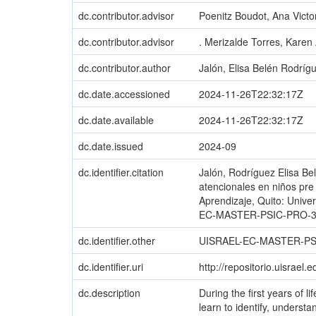
dc.contributor.advisor
Poenitz Boudot, Ana Victo
dc.contributor.advisor
. Merizalde Torres, Karen 
dc.contributor.author
Jalón, Elisa Belén Rodríg
dc.date.accessioned
2024-11-26T22:32:17Z
dc.date.available
2024-11-26T22:32:17Z
dc.date.issued
2024-09
dc.identifier.citation
Jalón, Rodríguez Elisa Bel
atencionales en niños pr
Aprendizaje, Quito: Unive
EC-MASTER-PSIC-PRO-3
dc.identifier.other
UISRAEL-EC-MASTER-PSI
dc.identifier.uri
http://repositorio.uisrael
dc.description
During the first years of 
learn to identify, understa