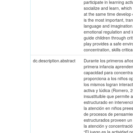
participate in learning acti
socialize and learn, which
at the same time develop c
is the most important, trans
language and imagination."
emotional regulation and i
guide children through cri
play provides a safe envi
concentration, skills criti
dc.description.abstract
Durante los primeros años
primera infancia aprenden
capacidad para concentrars
proporciona a los niños op
los mismos logran interac
activa y lúdica (Romero, 2
insustituible que permite a
estructurado en intervenc
la atención en niños prees
de procesos de pensamient
estructurados proveen un 
la atención y concentraci
“El juego es la actividad 