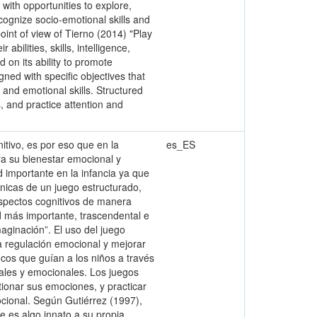
n with opportunities to explore,
ecognize socio-emotional skills and
int of view of Tierno (2014) "Play
abilities, skills, intelligence,
 on its ability to promote
gned with specific objectives that
 and emotional skills. Structured
 and practice attention and
itivo, es por eso que en la
es_ES
ra su bienestar emocional y
d importante en la infancia ya que
cnicas de un juego estructurado,
aspectos cognitivos de manera
ad más importante, trascendental e
maginación”. El uso del juego
a regulación emocional y mejorar
icos que guían a los niños a través
iales y emocionales. Los juegos
ionar sus emociones, y practicar
cional. Según Gutiérrez (1997),
ue es algo innato a su propia