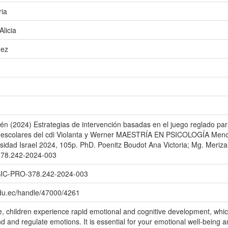
ria
Alicia
uez
én (2024) Estrategias de intervención basadas en el juego reglado para
e escolares del cdi Violanta y Werner MAESTRÍA EN PSICOLOGÍA Menc
rsidad Israel 2024, 105p. PhD. Poenitz Boudot Ana Victoria; Mg. Meriza
78.242-2024-003
C-PRO-378.242-2024-003
.edu.ec/handle/47000/4261
life, children experience rapid emotional and cognitive development, whic
nd and regulate emotions. It is essential for your emotional well-being a