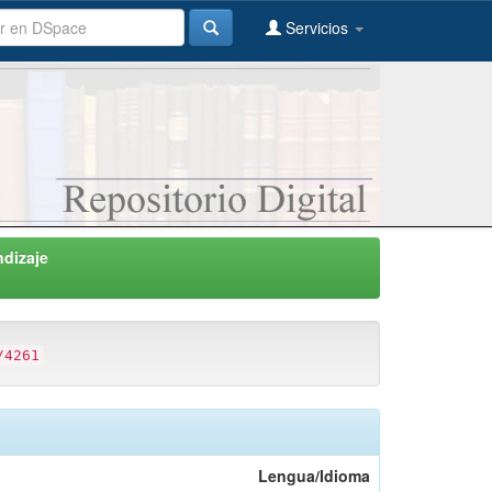
Servicios
ndizaje
/4261
Lengua/Idioma