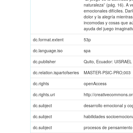
naturaleza” (pág. 16). A 
emocionales difíciles. Dar
dolor y la alegría mientra
incomodas y cosas que aún
ayuda del juego imaginati
dc.format.extent
53p
dc.language.iso
spa
dc.publisher
Quito, Ecuador: UISRAEL
dc.relation.ispartofseries
MASTER-PSIC-PRO;003
dc.rights
openAccess
dc.rights.uri
http://creativecommons.or
dc.subject
desarrollo emocional y cog
dc.subject
habilidades socioemocion
dc.subject
procesos de pensamiento 