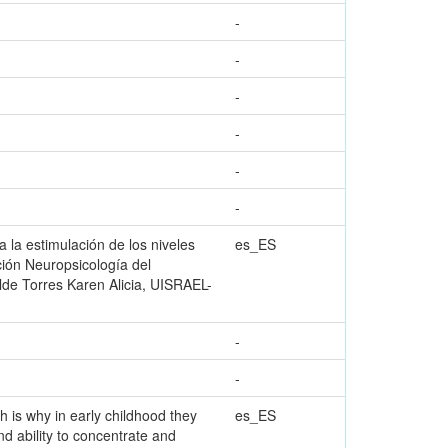
-
-
-
-
-
-
 la estimulación de los niveles
es_ES
ión Neuropsicología del
lde Torres Karen Alicia, UISRAEL-
-
-
h is why in early childhood they
es_ES
nd ability to concentrate and