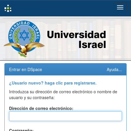
Skip
navigation
Entrar en DSpace
Ayuda...
¿Usuario nuevo? haga clic para registrarse.
Introduzca su dirección de correo electrónico o nombre de
usuario y su contraseña:
Dirección de correo electrónico:
Contraseña: