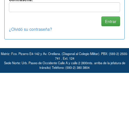
¿Olvidó su contraseña?
Matriz: Fco. Pizarro E4-142 y Av. Orellana. (Diagonal al Colegio Militar). PBX: (593-2) 2555-
741 . Ext. 124
Sede Norte: Urb. Paseo de Occidente Calle A y calle 2 (800mts. arriba de la jefatura de
tránsito) Teléfono: (593-2) 380 3804