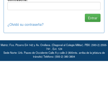
¿Olvidó su contraseña?
Matriz: Fco. Pizarro E4-142 y Av. Orellana. (Diagonal al Colegio Militar). PBX: (593-2) 2555-
741 . Ext. 124
Sede Norte: Urb. Paseo de Occidente Calle A y calle 2 (800mts. arriba de la jefatura de
tránsito) Teléfono: (593-2) 380 3804