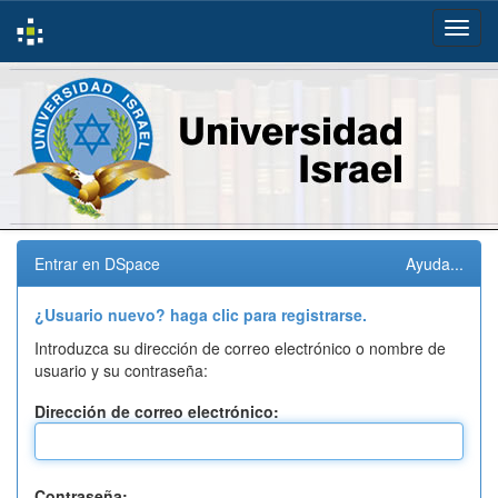
Skip
navigation
Entrar en DSpace
Ayuda...
¿Usuario nuevo? haga clic para registrarse.
Introduzca su dirección de correo electrónico o nombre de
usuario y su contraseña:
Dirección de correo electrónico:
Contraseña: