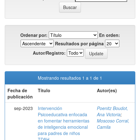
Ordenar por:
En orden:
Resultados por página
Autor/Registro:
Mostrando resultados 1 a 1 de 1
Fecha de
Título
Autor(es)
publicación
sep-2023
Intervención
Poenitz Boudot,
Psicoeducativa enfocada
Ana Victoria
;
en fomentar herramientas
Moscoso Corral,
de inteligencia emocional
Camila
para padres de niños
TDAH.