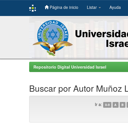
Página de inicio
Listar
Ayuda
Skip
navigation
Repositorio Digital Universidad Israel
Buscar por Autor Muñoz L
Ir a:
0-9
A
B