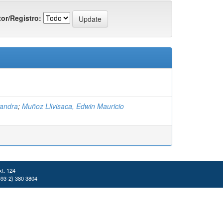
or/Registro:
xandra
;
Muñoz Llivisaca, Edwin Mauricio
xt. 124
(593-2) 380 3804