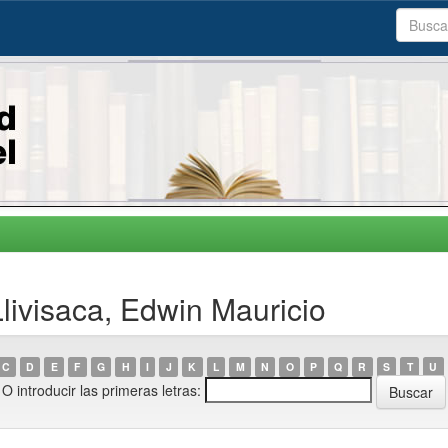
livisaca, Edwin Mauricio
C
D
E
F
G
H
I
J
K
L
M
N
O
P
Q
R
S
T
U
O introducir las primeras letras: