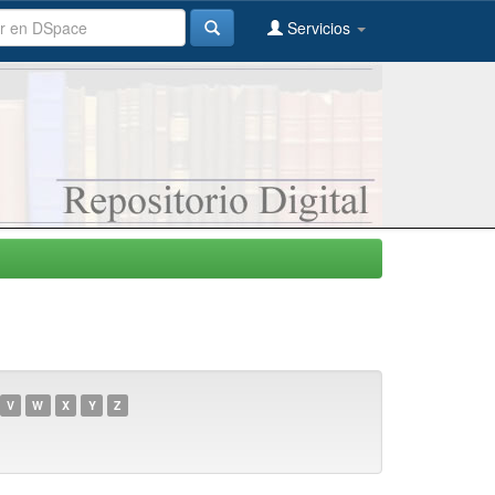
Servicios
V
W
X
Y
Z