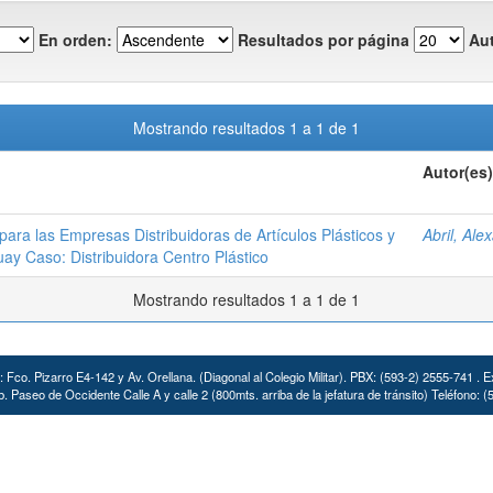
En orden:
Resultados por página
Aut
Mostrando resultados 1 a 1 de 1
Autor(es)
para las Empresas Distribuidoras de Artículos Plásticos y
Abril, Ale
ay Caso: Distribuidora Centro Plástico
Mostrando resultados 1 a 1 de 1
: Fco. Pizarro E4-142 y Av. Orellana. (Diagonal al Colegio Militar). PBX: (593-2) 2555-741 . E
. Paseo de Occidente Calle A y calle 2 (800mts. arriba de la jefatura de tránsito) Teléfono: 