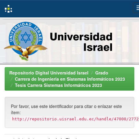
Skip
navigation
Repositorio Digital Universidad Israel
Grado
Carrera de Ingeniería en Sistemas Informáticos 2023
Tesis Carrera Sistemas Informáticos 2023
Por favor, use este identificador para citar o enlazar este
ítem:
http://repositorio.uisrael.edu.ec/handle/47000/2772