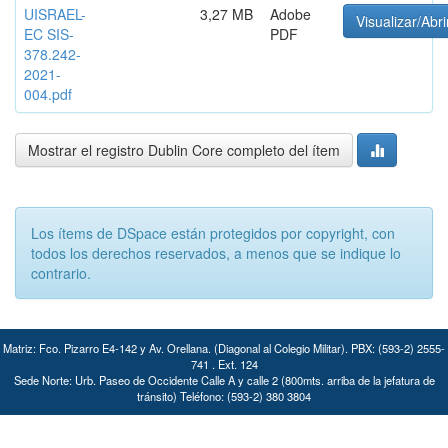
UISRAEL-
3,27 MB
Adobe
Visualizar/Abri
EC SIS-
PDF
378.242-
2021-
004.pdf
Mostrar el registro Dublin Core completo del ítem
Los ítems de DSpace están protegidos por copyright, con
todos los derechos reservados, a menos que se indique lo
contrario.
Matriz: Fco. Pizarro E4-142 y Av. Orellana. (Diagonal al Colegio Militar). PBX: (593-2) 2555-
741 . Ext. 124
Sede Norte: Urb. Paseo de Occidente Calle A y calle 2 (800mts. arriba de la jefatura de
tránsito) Teléfono: (593-2) 380 3804