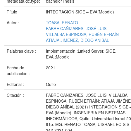
metadata.dc.type:
bachelorThesis
Título :
INTEGRACIÓN SIGE – EVA(Moodle)
Autor :
TOASA, RENATO
FABRE CAÑIZARES, JOSÉ LUIS
VILLALBA ESPINOSA, RUBÉN EFRAÍN
ATIAJA JIMÉNEZ, DIEGO ANÍBAL
Palabras clave :
Implementación,;Linked Server,;SIGE,
EVA,;Moodle
Fecha de
2021
publicación :
Editorial :
Quito
Citación :
FABRE CAÑIZARES, JOSÉ LUIS; VILLALBA
ESPINOSA, RUBÉN EFRAÍN; ATIAJA JIMÉNE
DIEGO ANÍBAL (2021) INTEGRACIÓN SIGE 
EVA (Moodle), INGENIERIA EN SISTEMAS
INFORMÁTICOS, Quito: Universidad Israel 20
91p. MG. RENATO TOASA, UISRAEL-EC-SIS-
242-2021-004