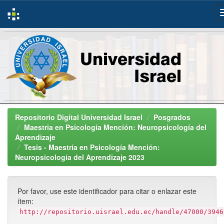
Skip
navigation
Repositorio Digital Universidad Israel
Posgrados
Maestria en Psicología Mención: Neuropsicología del
Aprendizaje
Tesis - Maestría en Psicología Mención:
Neuropsicología del Aprendizaje 2023
Por favor, use este identificador para citar o enlazar este
ítem:
http://repositorio.uisrael.edu.ec/handle/47000/3946