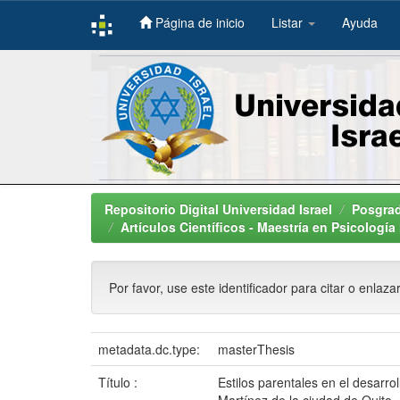
Página de inicio
Listar
Ayuda
Skip
navigation
Repositorio Digital Universidad Israel
Posgra
Artículos Científicos - Maestría en Psicologí
Por favor, use este identificador para citar o enlaza
metadata.dc.type:
masterThesis
Título :
Estilos parentales en el desarro