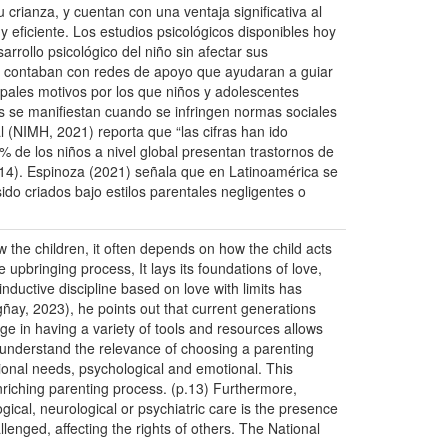
crianza, y cuentan con una ventaja significativa al
 eficiente. Los estudios psicológicos disponibles hoy
rollo psicológico del niño sin afectar sus
no contaban con redes de apoyo que ayudaran a guiar
pales motivos por los que niños y adolescentes
tas se manifiestan cuando se infringen normas sociales
l (NIMH, 2021) reporta que “las cifras han ido
 de los niños a nivel global presentan trastornos de
p.14). Espinoza (2021) señala que en Latinoamérica se
do criados bajo estilos parentales negligentes o
ow the children, it often depends on how the child acts
 upbringing process, It lays its foundations of love,
ductive discipline based on love with limits has
gñay, 2023), he points out that current generations
age in having a variety of tools and resources allows
to understand the relevance of choosing a parenting
tional needs, psychological and emotional. This
nriching parenting process. (p.13) Furthermore,
cal, neurological or psychiatric care is the presence
lenged, affecting the rights of others. The National