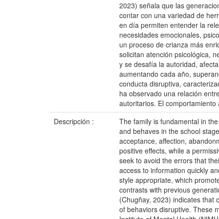
2023) señala que las generacion
contar con una variedad de herr
en día permiten entender la rel
necesidades emocionales, psico
un proceso de crianza más enriq
solicitan atención psicológica, 
y se desafía la autoridad, afect
aumentando cada año, superando 
conducta disruptiva, caracteriz
ha observado una relación entre
autoritarios. El comportamiento
Descripción :
The family is fundamental in the 
and behaves in the school stage. 
acceptance, affection, abandonme
positive effects, while a permis
seek to avoid the errors that th
access to information quickly an
style appropriate, which promote
contrasts with previous generati
(Chugñay, 2023) indicates that 
of behaviors disruptive. These m