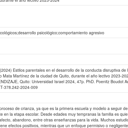
 durante el año lectivo 2023-2024
icológicos;desarrollo psicológico;comportamiento agresivo
(2024) Estilos parentales en el desarrollo de la conducta disruptiva de
llo Mata Martínez de la ciudad de Quito, durante el año lectivo 2
JE, Quito: Universidad Israel 2024, 47p. PhD. Poenitz Boudot Ana V
-378.242-2024-009
 proceso de crianza, ya que es la primera escuela y modelo a seguir d
e en la etapa escolar. Desde edades muy tempranas la familia es quien
afecto, abandono, entre otras enseñanzas para la vida. Muchos estudi
tiene efectos positivos, mientras que un enfoque permisivo o negligen