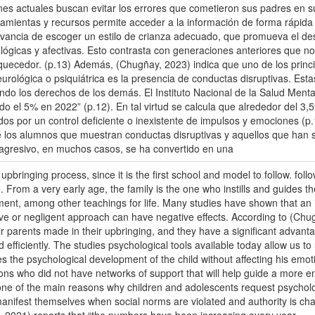
es actuales buscan evitar los errores que cometieron sus padres en su 
amientas y recursos permite acceder a la información de forma rápida y
evancia de escoger un estilo de crianza adecuado, que promueva el desar
lógicas y afectivas. Esto contrasta con generaciones anteriores que 
uecedor. (p.13) Además, (Chugñay, 2023) indica que uno de los princi
neurológica o psiquiátrica es la presencia de conductas disruptivas. Es
ando los derechos de los demás. El Instituto Nacional de la Salud Menta
el 5% en 2022” (p.12). En tal virtud se calcula que alrededor del 3,5%
ados por un control deficiente o inexistente de impulsos y emociones (
 los alumnos que muestran conductas disruptivas y aquellos que han si
 agresivo, en muchos casos, se ha convertido en una
upbringing process, since it is the first school and model to follow. foll
From a very early age, the family is the one who instills and guides the
nt, among other teachings for life. Many studies have shown that an in
sive or negligent approach can have negative effects. According to (Chu
eir parents made in their upbringing, and they have a significant advant
d efficiently. The studies psychological tools available today allow us 
s the psychological development of the child without affecting his emo
ons who did not have networks of support that will help guide a more e
one of the main reasons why children and adolescents request psychologi
anifest themselves when social norms are violated and authority is chal