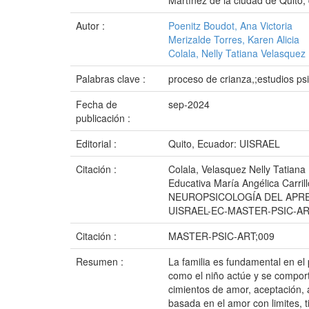
Martínez de la ciudad de Quito,
Autor :
Poenitz Boudot, Ana Victoria
Merizalde Torres, Karen Alicia
Colala, Nelly Tatiana Velasquez
Palabras clave :
proceso de crianza,;estudios ps
Fecha de
sep-2024
publicación :
Editorial :
Quito, Ecuador: UISRAEL
Citación :
Colala, Velasquez Nelly Tatiana 
Educativa María Angélica Carri
NEUROPSICOLOGÍA DEL APRENDIZA
UISRAEL-EC-MASTER-PSIC-ART
Citación :
MASTER-PSIC-ART;009
Resumen :
La familia es fundamental en el
como el niño actúe y se comport
cimientos de amor, aceptación, 
basada en el amor con limites, 