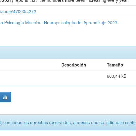
H, 2021) reports that “the numbers have been increasing every year,
c/handle/47000/4272
a en Psicología Mención: Neuropsicología del Aprendizaje 2023
Descripción
Tamaño
660,44 kB
, con todos los derechos reservados, a menos que se indique lo contra