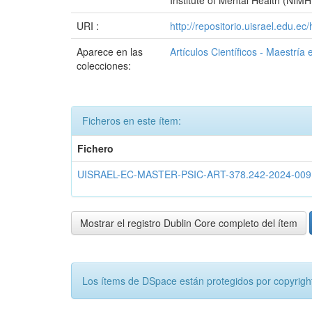
Institute of Mental Health (NIM
URI :
http://repositorio.uisrael.edu.e
Aparece en las
Artículos Científicos - Maestrí
colecciones:
Ficheros en este ítem:
Fichero
UISRAEL-EC-MASTER-PSIC-ART-378.242-2024-009
Mostrar el registro Dublin Core completo del ítem
Los ítems de DSpace están protegidos por copyright