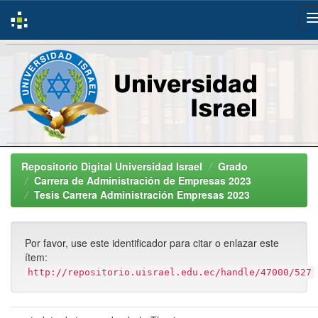
Skip
navigation
Repositorio Digital Universidad Israel
Grado
Carrera de Administración de Empresas 2023
Tesis Carrera Administración Empresas 2023
Por favor, use este identificador para citar o enlazar este
ítem:
http://repositorio.uisrael.edu.ec/handle/47000/527