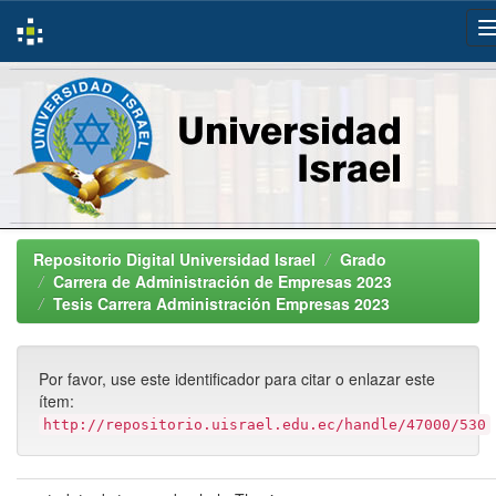
Skip
navigation
Repositorio Digital Universidad Israel
Grado
Carrera de Administración de Empresas 2023
Tesis Carrera Administración Empresas 2023
Por favor, use este identificador para citar o enlazar este
ítem:
http://repositorio.uisrael.edu.ec/handle/47000/530