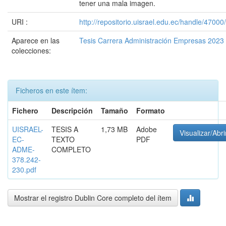
tener una mala imagen.
URI :
http://repositorio.uisrael.edu.ec/handle/47000
Aparece en las
Tesis Carrera Administración Empresas 2023
colecciones:
Ficheros en este ítem:
Fichero
Descripción
Tamaño
Formato
UISRAEL-
TESIS A
1,73 MB
Adobe
Visualizar/Abri
EC-
TEXTO
PDF
ADME-
COMPLETO
378.242-
230.pdf
Mostrar el registro Dublin Core completo del ítem