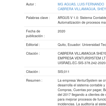
Autor :
MG AGUAS, LUIS FERNANDO
CABRERA VILLAMAGUA, SHEY
Palabras clave :
ARGUS V 1.0: Sistema Contab
Automatización de procesos man
Fecha de
2020
publicación :
Editorial :
Quito, Ecuador: Universidad Tec
Citación :
CABRERA VILLAMAGUA SHEYLA
EMPRESA VENTURSYSTEM LTDA.
UISRAEL-EC-SIS-378.242-2020
Citación :
SIS;011
Resumen :
La empresa VenturSystem se creó
desarrolla el sistema contable 
Compras, Cuentas por pagar, Ban
del 2017 llegando a clientes de 
para mejorar procesos de funci
incidencias. La auditoría al si