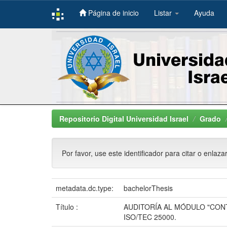
Página de inicio
Listar
Ayuda
Skip
navigation
Repositorio Digital Universidad Israel
Grado
Por favor, use este identificador para citar o enlaza
metadata.dc.type:
bachelorThesis
Título :
AUDITORÍA AL MÓDULO "CON
ISO/TEC 25000.