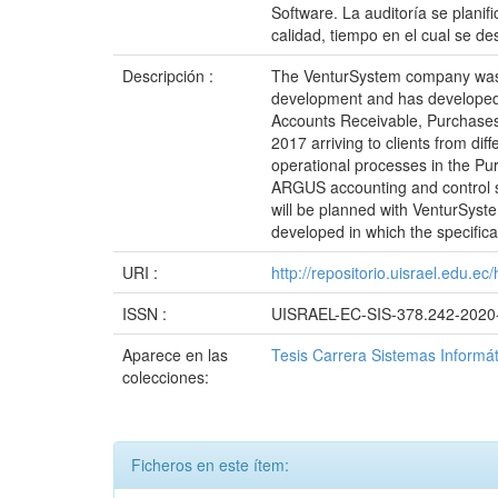
Software. La auditoría se plani
calidad, tiempo en el cual se d
Descripción :
The VenturSystem company was cr
development and has developed 
Accounts Receivable, Purchases, 
2017 arriving to clients from di
operational processes in the Pu
ARGUS accounting and control s
will be planned with VenturSyst
developed in which the specifica
URI :
http://repositorio.uisrael.edu.e
ISSN :
UISRAEL-EC-SIS-378.242-2020
Aparece en las
Tesis Carrera Sistemas Informá
colecciones:
Ficheros en este ítem: