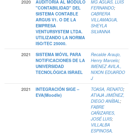
2020
AUDITORÍA AL MÓDULO
MG AGUAS, LUIS
"CONTABILIDAD" DEL
FERNANDO
;
SISTEMA CONTABLE
CABRERA
ARGUS V1. O DE LA
VILLAMAGUA,
EMPRESA
SHEYLA
VENTURSYSTEM LTDA.
SILVANNA
UTILIZANDO LA NORMA
ISO/TEC 25000.
2021
SISTEMA MÓVIL PARA
Recalde Araujo,
NOTIFICACIONES DE LA
Henry Marcelo
;
UNIVERSIDAD
IMENEZ AVILA.,
TECNOLÓGICA ISRAEL
NIXON EDUARDO
J
2021
INTEGRACIÓN SIGE –
TOASA, RENATO
;
EVA(Moodle)
ATIAJA JIMÉNEZ,
DIEGO ANÍBAL
;
FABRE
CAÑIZARES,
JOSÉ LUIS
;
VILLALBA
ESPINOSA,