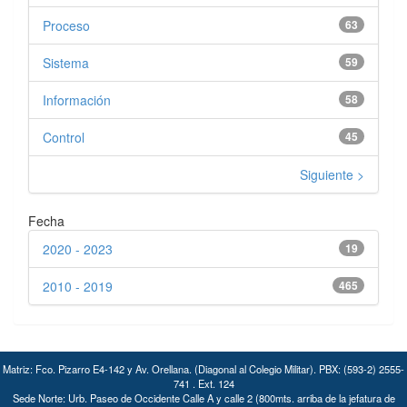
Proceso
63
Sistema
59
Información
58
Control
45
Siguiente >
Fecha
2020 - 2023
19
2010 - 2019
465
Matriz: Fco. Pizarro E4-142 y Av. Orellana. (Diagonal al Colegio Militar). PBX: (593-2) 2555-
741 . Ext. 124
Sede Norte: Urb. Paseo de Occidente Calle A y calle 2 (800mts. arriba de la jefatura de