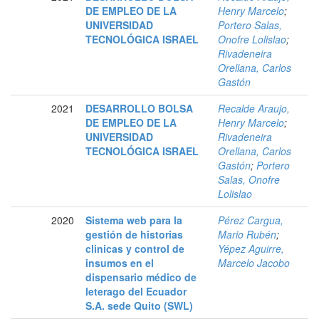
DE EMPLEO DE LA
Henry Marcelo
;
UNIVERSIDAD
Portero Salas,
TECNOLÓGICA ISRAEL
Onofre Lolislao
;
Rivadeneira
Orellana, Carlos
Gastón
2021
DESARROLLO BOLSA
Recalde Araujo,
DE EMPLEO DE LA
Henry Marcelo
;
UNIVERSIDAD
Rivadeneira
TECNOLÓGICA ISRAEL
Orellana, Carlos
Gastón
;
Portero
Salas, Onofre
Lolislao
2020
Sistema web para la
Pérez Cargua,
gestión de historias
Mario Rubén
;
clinicas y control de
Yépez Aguirre,
insumos en el
Marcelo Jacobo
dispensario médico de
leterago del Ecuador
S.A. sede Quito (SWL)