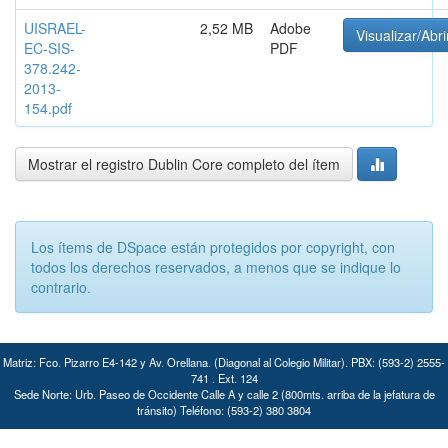
UISRAEL-
2,52 MB
Adobe
Visualizar/Abri
EC-SIS-
PDF
378.242-
2013-
154.pdf
Mostrar el registro Dublin Core completo del ítem
Los ítems de DSpace están protegidos por copyright, con
todos los derechos reservados, a menos que se indique lo
contrario.
Matriz: Fco. Pizarro E4-142 y Av. Orellana. (Diagonal al Colegio Militar). PBX: (593-2) 2555-
741 . Ext. 124
Sede Norte: Urb. Paseo de Occidente Calle A y calle 2 (800mts. arriba de la jefatura de
tránsito) Teléfono: (593-2) 380 3804