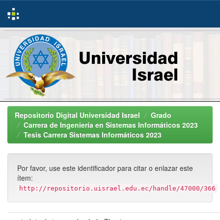
Skip
navigation
Repositorio Digital Universidad Israel
Grado
Carrera de Ingeniería en Sistemas Informáticos 2023
Tesis Carrera Sistemas Informáticos 2023
Por favor, use este identificador para citar o enlazar este
ítem:
http://repositorio.uisrael.edu.ec/handle/47000/366