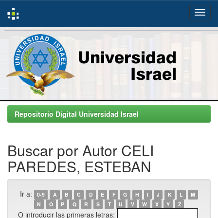
Skip
navigation
Repositorio Digital Universidad Israel
Buscar por Autor CELI
PAREDES, ESTEBAN
Ir a:
0-9
A
B
C
D
E
F
G
H
I
J
K
L
M
N
O
P
Q
R
S
T
U
V
W
X
Y
Z
O introducir las primeras letras: