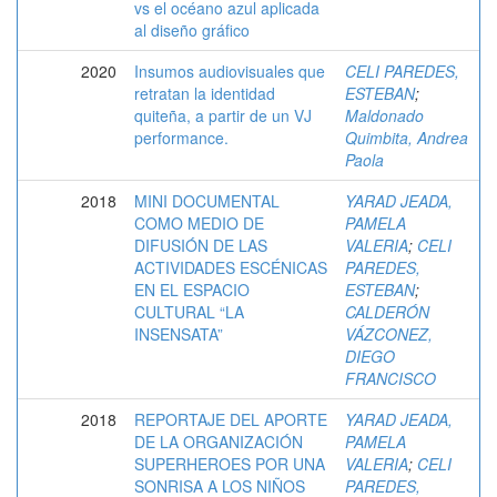
vs el océano azul aplicada
al diseño gráfico
2020
Insumos audiovisuales que
CELI PAREDES,
retratan la identidad
ESTEBAN
;
quiteña, a partir de un VJ
Maldonado
performance.
Quimbita, Andrea
Paola
2018
MINI DOCUMENTAL
YARAD JEADA,
COMO MEDIO DE
PAMELA
DIFUSIÓN DE LAS
VALERIA
;
CELI
ACTIVIDADES ESCÉNICAS
PAREDES,
EN EL ESPACIO
ESTEBAN
;
CULTURAL “LA
CALDERÓN
INSENSATA”
VÁZCONEZ,
DIEGO
FRANCISCO
2018
REPORTAJE DEL APORTE
YARAD JEADA,
DE LA ORGANIZACIÓN
PAMELA
SUPERHEROES POR UNA
VALERIA
;
CELI
SONRISA A LOS NIÑOS
PAREDES,