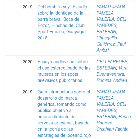
2019
Del bombillo soy” Estudio
YARAD JEADA,
sobre la identidad de la
PAMELA
barra brava "Boca del
VALERIA
;
CELI
Pozo", Hinchas del Club
PAREDES,
Sport Emelec, Guayaquil,
ESTEBAN
;
2018.
Chusquillo
Gutiérrez, Paúl
Anibal
2020
Ensayo audiovisual sobre
CELI PAREDES,
el uso estereotipado de las
ESTEBAN
;
Vera
mujeres en los spots
Buenaventura,
televisivos publicitarios.
Romina Andrea
2019
Guía introductoria sobre el
YARAD JEADA,
desarrollo de marca
PAMELA
genérica, tomando como
VALERIA
;
CELI
público objetivo al
PAREDES,
emprendimiento de
ESTEBAN
;
Ponce
cerveza artesanal, basado
Romero,
en la teoría de las
Cristhian Fabián
estrategias del océano rojo